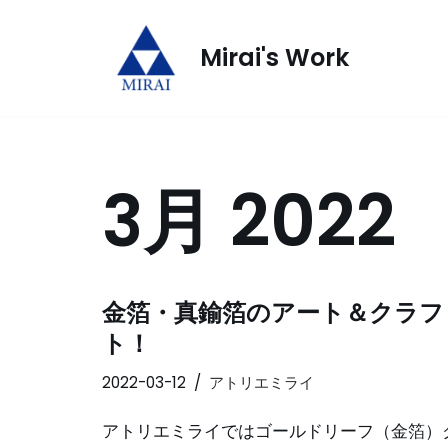
Mirai's Work
コ
ン
テ
ン
ツ
3月 2022
へ
ス
キ
ッ
金箔・真鍮箔のアート＆クラフ
プ
ト！
2022-03-12
アトリエミライ
アトリエミライではゴールドリーフ（金箔）